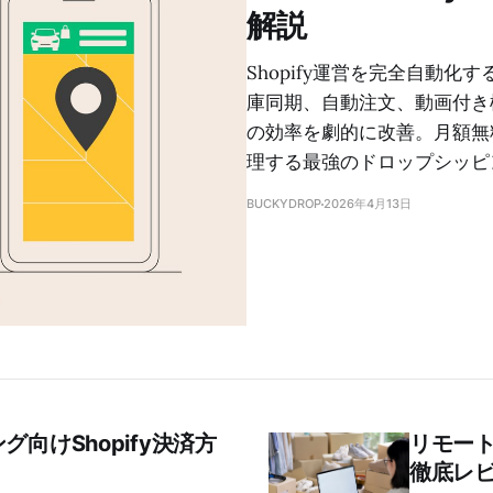
解説
Shopify運営を完全自動化す
庫同期、自動注文、動画付き
の効率を劇的に改善。月額無
理する最強のドロップシッピ
BUCKYDROP
2026年4月13日
グ向けShopify決済方
リモー
徹底レ