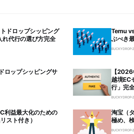
ートドロップシッピング
Temu 
入れ代行の選び方完全
ぶべき
BUCKYDROP
中国ドロップシッピングサ
【202
越境E
行」完
BUCKYDROP
EC利益最大化のための
淘宝（
品リスト付き）
極め、
BUCKYDROP