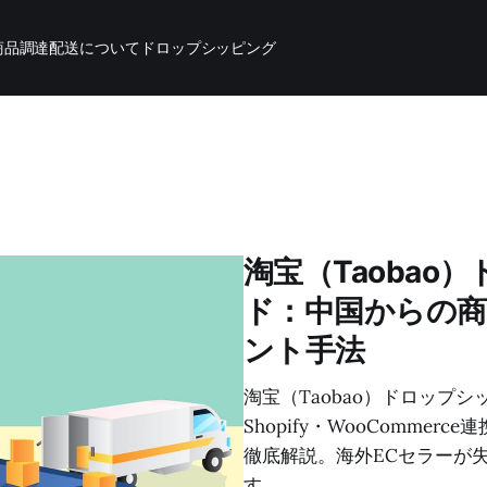
商品調達
配送について
ドロップシッピング
淘宝（Taoba
ド：中国からの商
ント手法
淘宝（Taobao）ドロップ
Shopify・WooComm
徹底解説。海外ECセラーが
す。