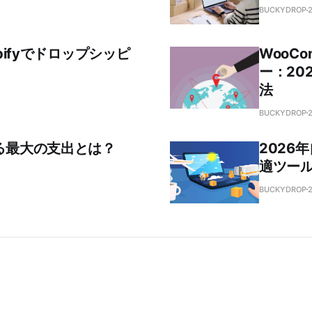
BUCKYDROP
opifyでドロップシッピ
WooC
ー：20
法
BUCKYDROP
る最大の支出とは？
2026
適ツー
BUCKYDROP