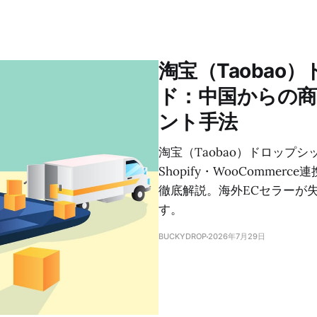
淘宝（Taoba
ド：中国からの商
ント手法
淘宝（Taobao）ドロップ
Shopify・WooComm
徹底解説。海外ECセラーが
す。
BUCKYDROP
2026年7月29日