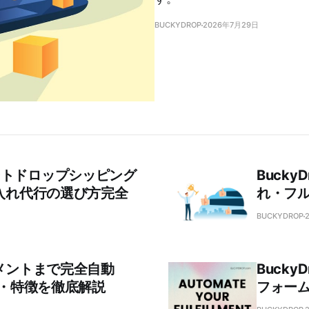
BUCKYDROP
2026年7月29日
ートドロップシッピング
Buck
入れ代行の選び方完全
れ・フ
BUCKYDROP
メントまで完全自動
Buck
評判・特徴を徹底解説
フォー