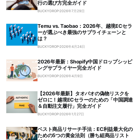
行の選び方完全ガイド
BUCKYDROP
2026年7月29日
Temu vs. Taobao：2026年、越境ECセラ
ーが選ぶべき最強のサプライチェーンと
は？
BUCKYDROP
2026年4月24日
2026年最新：Shopify中国ドロップシッピ
ングサプライヤー完全ガイド
BUCKYDROP
2026年4月9日
【2026年最新】タオバオの偽物リスクを
ゼロに！越境ECセラーのための「中国調達
＆自動注文履行」完全ガイド
BUCKYDROP
2026年1月27日
ベスト商品リサーチ手法：EC利益最大化の
ための5つの黄金法則（勝ち組商品リスト