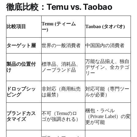
徹底比較：Temu vs. Taobao
Temu (ティーム
比較項目
Taobao (タオバオ)
ー)
ターゲット層
世界の一般消費者
中国国内の消費者
万能な品揃え、独自
製品の位置付
標準品、消耗品、
デザイン、全カテゴ
け
ノーブランド品
リー
ドロップシッ
非対応（商用転売
対応可能（専門ツー
ピング
は厳禁）
ルが必要）
梱包・ラベル
ブランドカス
不可（Temuのロ
（Private Label）の変
タマイズ
ゴが強調される）
更が可能