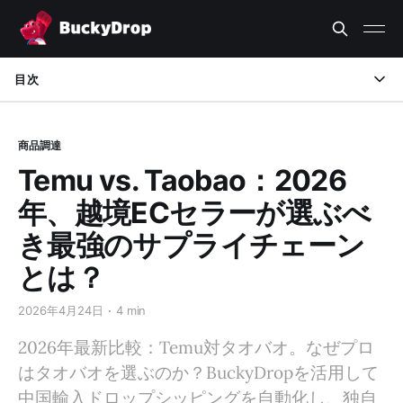
目次
Temuとは
商品調達
淘宝（タオバオ）とは
Temu vs. Taobao：2026
徹底比較：Temu vs. Taobao
年、越境ECセラーが選ぶべ
なぜBuckyDropがタオバオへの「最強の架け橋」なのか？
き最強のサプライチェーン
とは？
世界のトップセラーからのリアルな声
結論：2026年、あなたはどう選ぶ？
2026年4月24日
4 min
2026年最新比較：Temu対タオバオ。なぜプロ
はタオバオを選ぶのか？BuckyDropを活用して
中国輸入ドロップシッピングを自動化し、独自