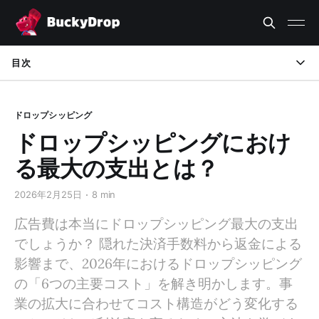
目次
ドロップシッピングの主な支出項目
ドロップシッピング
広告費は本当に最大の支出なのか？
ドロップシッピングにおけ
配送、返金、チャージバック：利益が密かに削られる「隠れた
る最大の支出とは？
ブラックホール」
2026年2月25日
8 min
多くのセラーが見落としている決済・取引手数料
広告費は本当にドロップシッピング最大の支出
時間のコスト：サプライヤー、注文、顧客対応の管理
でしょうか？ 隠れた決済手数料から返金による
結論
影響まで、2026年におけるドロップシッピング
の「6つの主要コスト」を解き明かします。事
资料来源（出典）
業の拡大に合わせてコスト構造がどう変化する