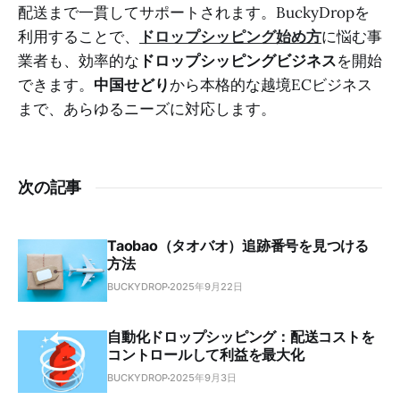
配送まで一貫してサポートされます。BuckyDropを
利用することで、
ドロップシッピング始め方
に悩む事
業者も、効率的な
ドロップシッピングビジネス
を開始
できます。
中国せどり
から本格的な越境ECビジネス
まで、あらゆるニーズに対応します。
次の記事
Taobao（タオバオ）追跡番号を見つける
方法
BUCKYDROP
2025年9月22日
自動化ドロップシッピング：配送コストを
コントロールして利益を最大化
BUCKYDROP
2025年9月3日