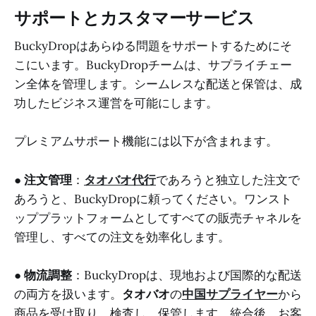
サポートとカスタマーサービス
BuckyDropはあらゆる問題をサポートするためにそ
こにいます。BuckyDropチームは、サプライチェー
ン全体を管理します。シームレスな配送と保管は、成
功したビジネス運営を可能にします。
プレミアムサポート機能には以下が含まれます。
●
注文管理
：
タオバオ代行
であろうと独立した注文で
あろうと、BuckyDropに頼ってください。ワンスト
ッププラットフォームとしてすべての販売チャネルを
管理し、すべての注文を効率化します。
●
物流調整
：BuckyDropは、現地および国際的な配送
の両方を扱います。
タオバオ
の
中国サプライヤー
から
商品を受け取り、検査し、保管します。統合後、お客