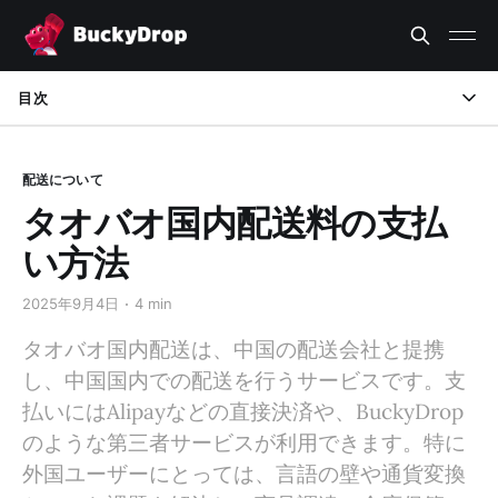
目次
タオバオ国内配送とは
配送について
タオバオ国内配送の支払い方法
タオバオ国内配送料の支払
タオバオ決済と配送のよくある課題と解決策
い方法
タオバオ国内配送にBuckyDropを使用するメリット
2025年9月4日
4 min
事例：タオバオ決済と配送の効率化
タオバオ国内配送は、中国の配送会社と提携
し、中国国内での配送を行うサービスです。支
まとめ：タオバオ決済とドロップシッピングの最適化
払いにはAlipayなどの直接決済や、BuckyDrop
のような第三者サービスが利用できます。特に
外国ユーザーにとっては、言語の壁や通貨変換