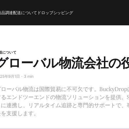
商品調達
配送について
ドロップシッピング
送について
グローバル物流会社の
025年9月1日
3 min
グローバル物流は国際貿易に不可欠です。BuckyDr
するエンドツーエンドの物流ソリューションを提供。Sh
スに連携し、リアルタイム追跡と専門的サポートで、
長を支援します。