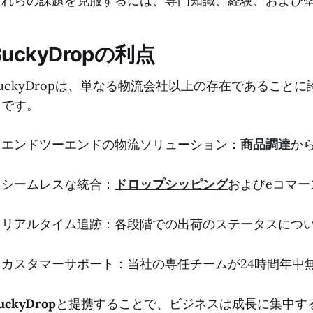
これらの課題を克服するには、専門知識、経験、および
BuckyDropの利点
BuckyDropは、単なる物流会社以上の存在であるこ
りです。
・エンドツーエンドの物流ソリューション：
商品調達
か
・シームレスな統合：
ドロップシッピング
およびeコマ
・リアルタイム追跡：各段階での出荷のステータスにつ
・カスタマーサポート：当社の専任チームが24時間年中
uckyDrop
と提携することで、ビジネスは成長に集中す