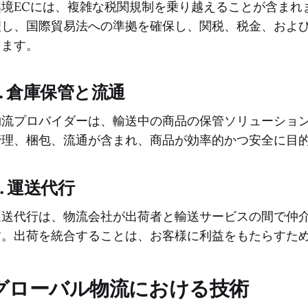
越境ECには、複雑な税関規制を乗り越えることが含まれ
理し、国際貿易法への準拠を確保し、関税、税金、およ
します。
c. 倉庫保管と流通
物流プロバイダーは、輸送中の商品の保管ソリューショ
管理、梱包、流通が含まれ、商品が効率的かつ安全に目
d. 運送代行
運送代行は、物流会社が出荷者と輸送サービスの間で仲介
す。出荷を統合することは、お客様に利益をもたらすた
グローバル物流における技術