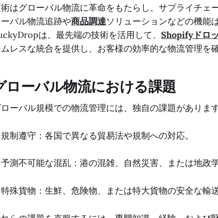
技術はグローバル物流に革命をもたらし、サプライチェ
ローバル物流追跡や
商品調達
ソリューションなどの機能
uckyDropは、最先端の技術を活用して、
Shopifyド
ームレスな統合を提供し、お客様の効率的な物流管理を
グローバル物流における課題
グローバル規模での物流管理には、独自の課題がありま
・規制遵守：各国で異なる貿易法や規制への対応。
・予測不可能な混乱：港の混雑、自然災害、または地政
・特殊貨物：生鮮、危険物、または特大貨物の安全な輸