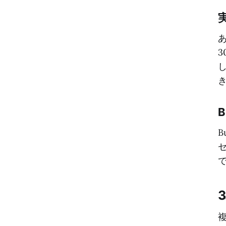
あ
B
B