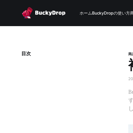
ホーム
BuckyDropの使い方
目次
商
2