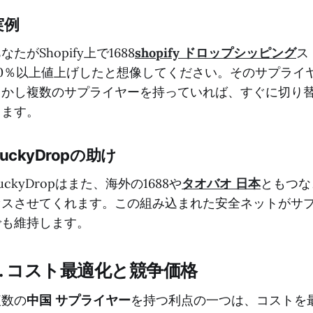
実例
なたがShopify上で1688
shopify ドロップシッピング
ス
30％以上値上げしたと想像してください。そのサプライ
しかし複数のサプライヤーを持っていれば、すぐに切り
きます。
uckyDropの助け
uckyDropはまた、海外の1688や
タオバオ 日本
ともつな
セスさせてくれます。この組み込まれた安全ネットがサ
でも維持します。
3. コスト最適化と競争価格
複数の
中国 サプライヤー
を持つ利点の一つは、コストを