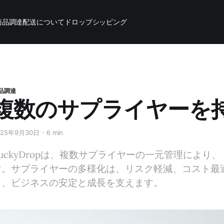
商品調達
配送について
ドロップシッピング
品調達
複数のサプライヤーを
025年9月30日
6 min
BuckyDropは、複数サプライヤーの一元管理によ
す。サプライヤーの多様化は、リスク軽減、コスト最
し、ビジネスの安定と成長を支えます。