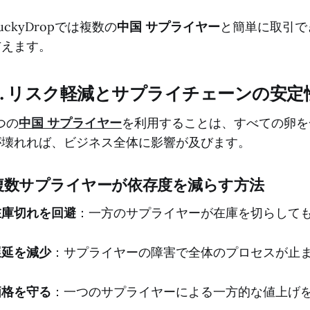
uckyDropでは複数の
中国 サプライヤー
と簡単に取引で
与えます。
2. リスク軽減とサプライチェーンの安定
つの
中国 サプライヤー
を利用することは、すべての卵を
が壊れれば、ビジネス全体に影響が及びます。
複数サプライヤーが依存度を減らす方法
在庫切れを回避
：一方のサプライヤーが在庫を切らして
遅延を減少
：サプライヤーの障害で全体のプロセスが止
価格を守る
：一つのサプライヤーによる一方的な値上げ