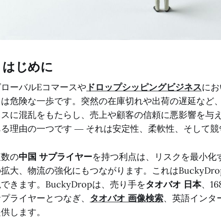
1. はじめに
グローバルEコマースや
ドロップシッピングビジネス
にお
とは危険な一歩です。突然の在庫切れや出荷の遅延など
ネスに混乱をもたらし、売上や顧客の信頼に悪影響を与
ある理由の一つです ― それは安定性、柔軟性、そして
複数の
中国 サプライヤー
を持つ利点は、リスクを最小化
の拡大、物流の強化にもつながります。これはBuckyD
できます。BuckyDropは、売り手を
タオバオ 日本
、1
サプライヤーとつなぎ、
タオバオ 画像検索
、英語インタ
提供します。