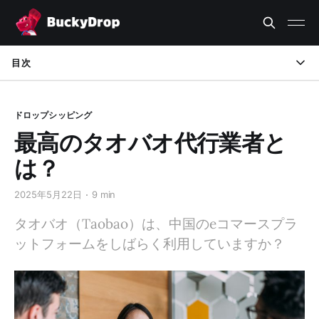
目次
タオバオ 代行 おすすめ：その役割とサービスの理解
ドロップシッピング
タオバオ 代行 おすすめ業者が提供するサービス
最高のタオバオ代行業者と
タオバオ 代行 おすすめの理由：メリットを徹底解説
は？
最高のタオバオ 代行 おすすめを選ぶ際の考慮事項
2025年5月22日
9 min
タオバオ 代行 おすすめ：利用するメリット
タオバオ（Taobao）は、中国のeコマースプラ
ットフォームをしばらく利用していますか？
最高のタオバオ 代行 おすすめ例
まとめ