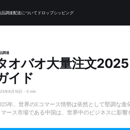
商品調達
配送について
ドロップシッピング
品調達
タオバオ大量注文202
ガイド
025年6月16日
5 min
2025年、世界のEコマース情勢は依然として堅調な
コマース市場である中国は、世界中のビジネスに影響