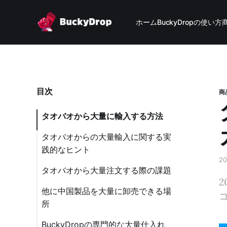
ホーム
BuckyDropの使い方
目次
商
タオバオから大量に輸入する方法
タオバオからの大量輸入に関する実
践的なヒント
2
タオバオから大量注文する際の課題
他に中国製品を大量に卸売できる場
所
BuckyDropの専門的な大量仕入れ