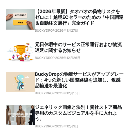
【2026年最新】タオバオの偽物リスクを
ゼロに！越境ECセラーのための「中国調達
＆自動注文履行」完全ガイド
BUCKYDROP
2026年1月27日
元日休暇中のサービス正常運行および物流
遅延に関するお知らせ
BUCKYDROP
2025年12月26日
BuckyDropの物流サービスがアップグレー
ド：4つの新しい国際路線を追加し、敏感
品輸送を最適化
BUCKYDROP
2025年12月15日
ジェネリック画像と決別！貴社ストア商品
専用のカスタムビジュアルを手に入れよ
う。
BUCKYDROP
2025年12月3日