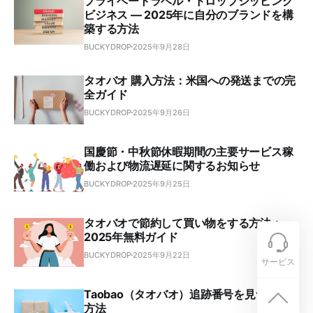
プライベートラベル・ドロップシッピング
ビジネス ― 2025年に自分のブランドを構
築する方法
BUCKYDROP
2025年9月28日
タオバオ 購入方法：米国への発送までの完
全ガイド
BUCKYDROP
2025年9月26日
国慶節・中秋節休暇期間の主要サービス稼
働および物流遅延に関するお知らせ
BUCKYDROP
2025年9月25日
タオバオで節約して買い物をする方法：
2025年無料ガイド
BUCKYDROP
2025年9月22日
サービス
Taobao（タオバオ）追跡番号を見つける
方法