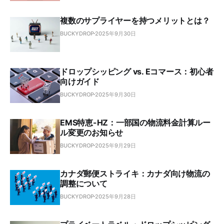
複数のサプライヤーを持つメリットとは？
BUCKYDROP
2025年9月30日
ドロップシッピング vs. Eコマース：初心者
向けガイド
BUCKYDROP
2025年9月30日
EMS特恵-HZ：一部国の物流料金計算ルー
ル変更のお知らせ
BUCKYDROP
2025年9月29日
カナダ郵便ストライキ：カナダ向け物流の
調整について
BUCKYDROP
2025年9月28日