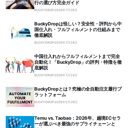
行の選び方完全ガイド
BUCKYDROP
2026年7月29日
BuckyDropは怪しい？安全性・評判から中
国仕入れ・フルフィルメントの仕組みまで
徹底解説
BUCKYDROP
2026年7月24日
中国仕入れからフルフィルメントまで完全
自動化！「BuckyDrop」の評判・特徴を徹
底解説
BUCKYDROP
2026年7月24日
BuckyDropとは？究極の全自動注文履行プ
ラットフォーム
BUCKYDROP
2026年5月26日
Temu vs. Taobao：2026年、越境ECセラ
ーが選ぶべき最強のサプライチェーンと