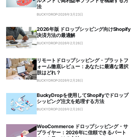
ルメントで高利益率ブランドを構築する方
法
BUCKYDROP
2026年3月23日
2026年版 ドロップシッピング向けShopify
決済方法の最適解
BUCKYDROP
2026年2月26日
リモートドロップシッピング・プラットフ
ォーム徹底レビュー：あなたに最適な選択
肢はどれ？
BUCKYDROP
2026年2月26日
BuckyDropを使用してShopifyでドロップ
シッピング注文を処理する方法
BUCKYDROP
2026年2月26日
WooCommerce ドロップシッピング・サ
プライヤー：2026年に信頼できるパート