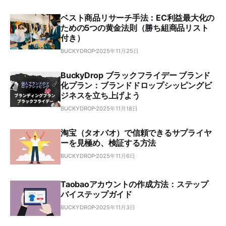
ベスト商品リサーチ手法：EC利益最大化の
ための5つの黄金法則（勝ち組商品リスト
付き）
BUCKYDROP
2025年11月25日
BuckyDrop ブラックフライデー ブランド
化プラン：ブランドドロップシッピングビ
ジネスを立ち上げよう
BUCKYDROP
2025年11月18日
淘宝（タオバオ）で信頼できるサプライヤ
ーを見極め、検証する方法
BUCKYDROP
2025年11月6日
Taobaoアカウントの作成方法：ステップ
バイステップガイド
BUCKYDROP
2025年11月3日