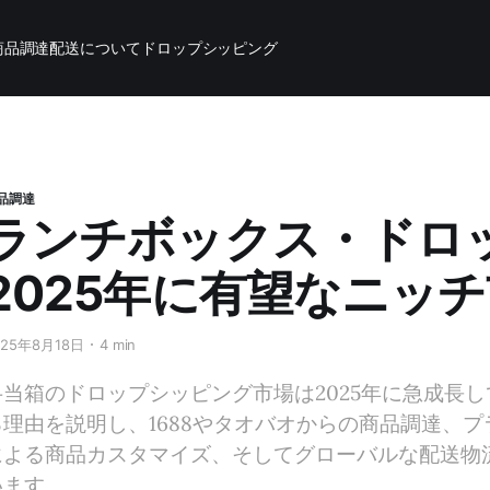
商品調達
配送について
ドロップシッピング
品調達
ランチボックス・ドロ
2025年に有望なニッ
025年8月18日
4 min
弁当箱のドロップシッピング市場は2025年に急成長
る理由を説明し、1688やタオバオからの商品調達、
による商品カスタマイズ、そしてグローバルな配送物流に
います。