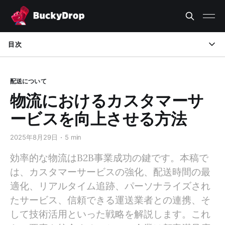
目次
通信チャネルの強化
配送について
配送と輸送時間の最適化
物流におけるカスタマーサ
透明性と追跡
ービスを向上させる方法
個別化とカスタマイズ
2025年8月29日
5 min
信頼できる運送業者との提携
効率的な物流はB2B事業成功の鍵です。本稿で
は、カスタマーサービスの強化、配送時間の最
効率化のための技術活用
適化、リアルタイム追跡、パーソナライズされ
物流チームの能力向上
たサービス、信頼できる運送業者との連携、そ
して技術活用といった戦略を解説します。これ
持続可能で倫理的な実践