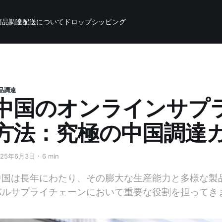
商品調達
配送について
ドロップシッピング
品調達
中国のオンラインサプ
方法：究極の中国調達
025年6月3日
6 min
中国は長年にわたり、その膨大な生産能力と多様な製
バルサプライチェーンにおいて重要な役割を担ってき