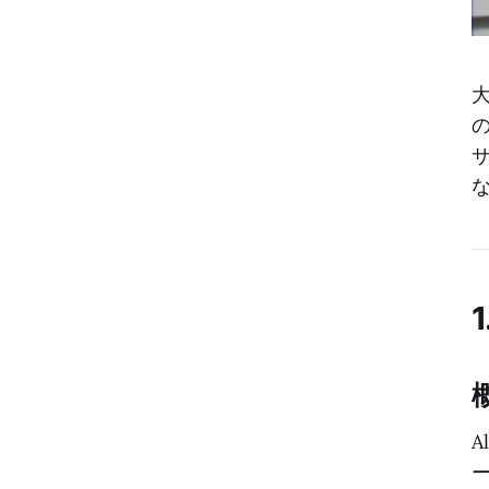
サ
1
A