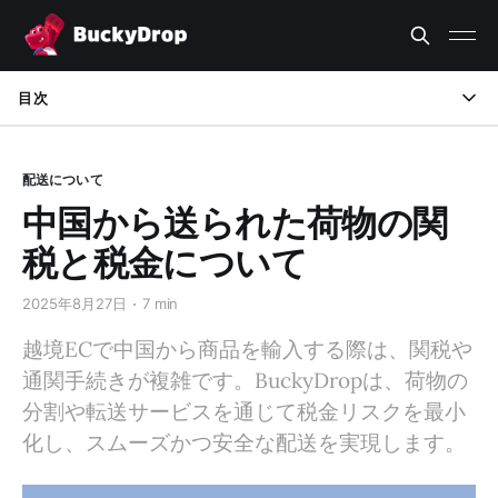
目次
通関と関税の理解
配送について
どのくらいの税金を支払う必要があるか？
中国から送られた荷物の関
税金を支払う方法
税と税金について
輸入税を回避する方法
2025年8月27日
7 min
BuckyDropに任せる
越境ECで中国から商品を輸入する際は、関税や
通関手続きが複雑です。BuckyDropは、荷物の
分割や転送サービスを通じて税金リスクを最小
化し、スムーズかつ安全な配送を実現します。