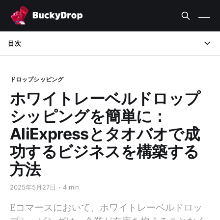
目次
ホワイトレーベルドロップシッピングを理解する
ドロップシッピング
なぜAliExpressとタオバオをホワイトレーベルドロップシッピ
ホワイトレーベルドロップ
ングに選ぶのか？
シッピングを簡単に：
ステップバイステップガイド：AliExpressとタオバオでのホワ
AliExpressとタオバオで成
イトレーベルドロップシッピング
功するビジネスを構築する
まとめ
方法
BuckyDropを使えば、ドロップシッピングをゼロから始める
ことができます。
2025年5月27日
4 min
詳細はこちら
Eコマースにおいて、ホワイトレーベルドロッ