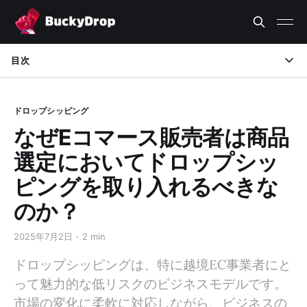
目次
1. 在庫リスクの低減
ドロップシッピング
2. 初期投資の削減
なぜEコマース販売者は商品
3. 商品ラインナップの拡大
選定においてドロップシッ
4. 迅速な市場対応
ピングを取り入れるべきな
のか？
5. 柔軟なサプライチェーン管理
6. 運用コストの削減
2025年7月2日
2 min
ドロップシッピングは、特に越境EC事業者にと
7. スピーディーな市場参入
って魅力的な低リスクのビジネスモデルです。
8. マーケティングと販売への集中
市場の変化に柔軟に対応しながら、ビジネスの