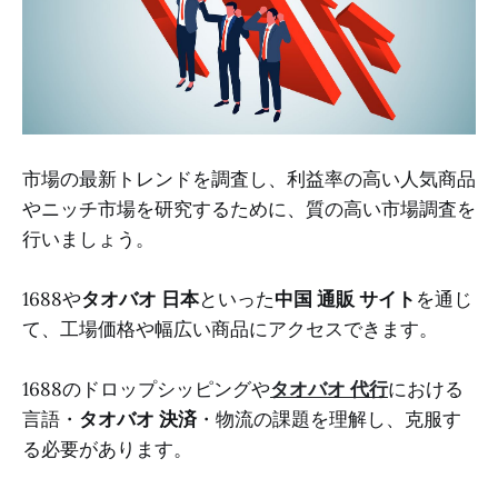
市場の最新トレンドを調査し、利益率の高い人気商品
やニッチ市場を研究するために、質の高い市場調査を
行いましょう。
1688や
タオバオ 日本
といった
中国 通販 サイト
を通じ
て、工場価格や幅広い商品にアクセスできます。
1688のドロップシッピングや
タオバオ 代行
における
言語・
タオバオ 決済
・物流の課題を理解し、克服す
る必要があります。