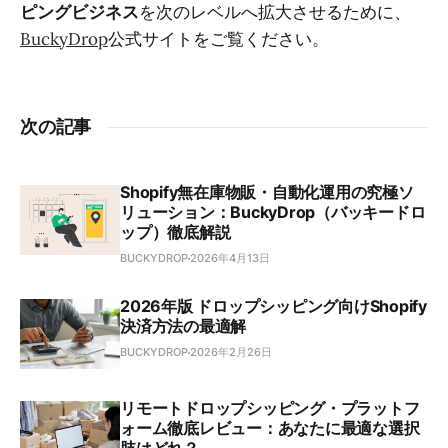
ピングビジネス
を次のレベルへ拡大させるために、
BuckyDrop
公式サイトをご覧ください。
次の記事
Shopify無在庫物販・自動化運用の究極ソ
リューション：BuckyDrop（バッキードロ
ップ）徹底解説
BUCKYDROP
2026年4月13日
2026年版 ドロップシッピング向けShopify
決済方法の最適解
BUCKYDROP
2026年2月26日
リモートドロップシッピング・プラットフ
ォーム徹底レビュー：あなたに最適な選択