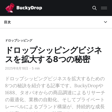
目次
1. 商品リサーチプロセスの最適化
ドロップシッピング
2. サプライヤーとの関係強化
ドロップシッピングビジネ
3. 業務の自動化と効率化
スを拡大する8つの秘密
4. ブランド構築に注力
2025年8月18日
5 min
5. 複数の販売チャネルへの展開
ドロップシッピングビジネスを拡大するための
8つの秘訣を紹介する記事です。BuckyDropや
6. 顧客体験への投資
1688、タオバオからの商品調達によるリサーチ
7. データ分析と戦略調整
の最適化、業務の自動化、そしてプライベート
レーベルによるブランド構築が、持続的な成長
8. 段階的かつ持続可能な成長