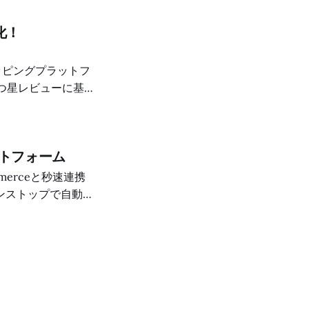
化！
シッピングプラットフ
5つ星レビューに基
からのシームレスな仕
トの強みから、料金
ットフォーム
mmerceと秒速連携
ンストップで自動化
動のコピペ作業を無
すぐ無料登録。