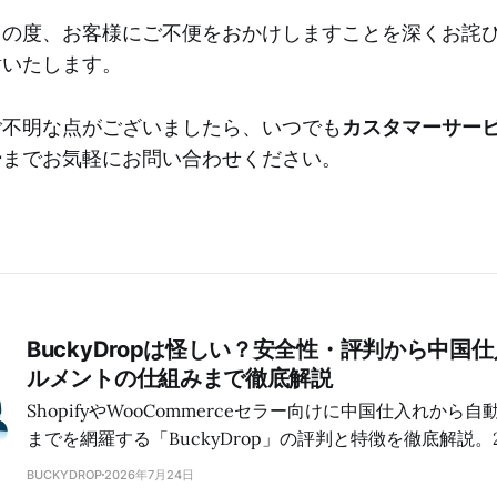
この度、お客様にご不便をおかけしますことを深くお詫
謝いたします。
ご不明な点がございましたら、いつでも
カスタマーサー
ー
までお気軽にお問い合わせください。
BuckyDropは怪しい？安全性・評判から中国
ルメントの仕組みまで徹底解説
ShopifyやWooCommerceセラー向けに中国仕入れから
までを網羅する「BuckyDrop」の評判と特徴を徹底解説。
ーに選ばれる理由、20,000㎡の自社倉庫による透明性、16
BUCKYDROP
2026年7月24日
上のプラットフォーム対応、330種類以上のブランドカス