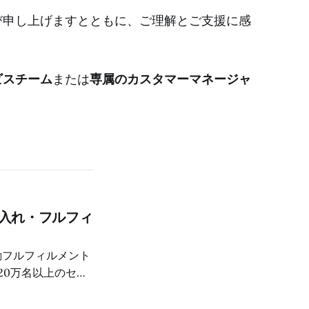
び申し上げますとともに、ご理解とご支援に感
ビスチーム
または
専属のカスタマーマネージャ
仕入れ・フルフィ
自動フルフィルメント
20万名以上のセラ
88や淘宝など20以
タマイズまで詳しく