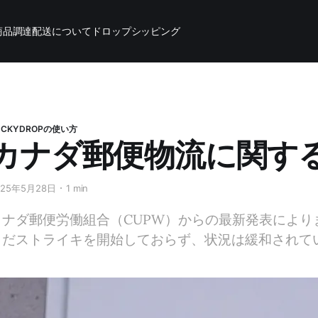
商品調達
配送について
ドロップシッピング
UCKYDROPの使い方
カナダ郵便物流に関す
025年5月28日
1 min
カナダ郵便労働組合（CUPW）からの最新発表によりま
まだストライキを開始しておらず、状況は緩和されて