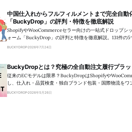
紹介します。
中国仕入れからフルフィルメントまで完全自動
「BuckyDrop」の評判・特徴を徹底解説
ShopifyやWooCommerceセラー向けの一站式ドロップ
ォーム「BuckyDrop」の評判と特徴を徹底解説。131件の
づき、1対1の専任アカウントマネージャー、1688・淘宝
BUCKYDROP
2026年7月24日
入れ、カスタムブランディング、効率的なフルフィルメン
体系やワークフローまで網羅しています。
BuckyDropとは？究極の全自動注文履行プラ
従来のECモデルは限界？BuckyDropはShopifyやWooCo
し、仕入れ・品質検査・独自ブランド包装・国際物流をワ
する究極のドロップシッピングプラットフォームです。手
BUCKYDROP
2026年5月26日
くし、アセットライトに売上をスケールさせましょう！今