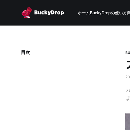
ホーム
BuckyDropの使い方
目次
B
2