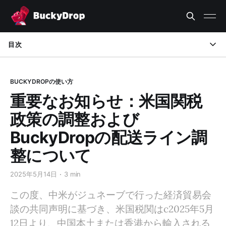
目次
【配送ラインの調整】
BUCKYDROPの使い方
【その他の潜在的な影響】
重要なお知らせ：米国関税
政策の調整および
BuckyDropの配送ライン調
整について
2025年5月14日
3 min
この度、中米がジュネーブで行った経済貿易会
談の共同声明に基づき、米国税関はc2025年5月
12日より、中国本土または香港から輸入される