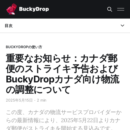
目次
【影響範囲】
BUCKYDROPの使い方
【予想される復旧時期】
重要なお知らせ：カナダ郵
便のストライキ予告および
BuckyDropカナダ向け物流
の調整について
2025年5月15日
2 min
この度、カナダの物流サービスプロバイダーか
らの最新情報により、2025年5月22日よりカナ
ダ郵便がストライキを開始する見込みです。