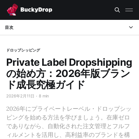
目次
はじめに
ドロップシッピング
プライベートレーベル・ドロップシッピングとは？
Private Label Dropshipping
プライベートレーベル vs ホワイトレーベル vs 通常のドロッ
の始め方：2026年版ブラン
プシッピング
ド成長究極ガイド
2026年：潜在能力の高いプライベートレーベルヒット商品リ
スト
2026年2月11日
8 min
2026年にプライベートレーベル・ドロップシッ
プライベートレーベルブランドの立ち上げ方
ピングを始める方法を学びましょう。在庫ゼロ
BuckyDropがプライベートレーベル・ドロップシッピングで
でありながら、自動化された注文管理とフルフ
提供できること
ィルメントを活用し、高利益率のブランドを構