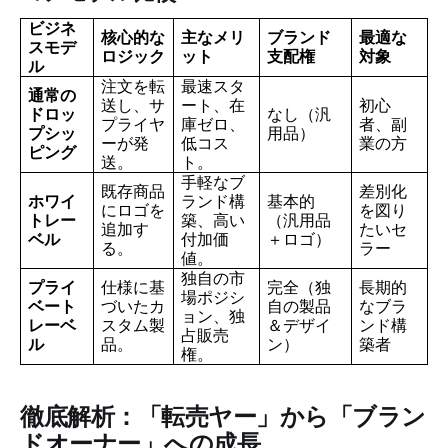
ビジネ
核心的な
主なメリ
ブランド
最適な
スモデ
ロジック
ット
支配権
対象
ル
注文を転
最速スタ
通常の
送し、サ
ート、在
初心
ドロッ
なし（汎
プライヤ
庫ゼロ、
者、副
プシッ
用品）
ーが発
低コス
業の方
ピング
送。
ト。
手軽なブ
既存商品
差別化
ホワイ
ランド構
基本的
にロゴを
を図り
トレー
築、高い
（汎用品
追加す
たいセ
ベル
付加価
＋ロゴ）
る。
ラー
値。
独自の市
プライ
仕様に基
完全（独
長期的
場ポジシ
ベート
づいたカ
自の製品
なブラ
ョン、独
レーベ
スタム製
＆デザイ
ンド構
占販売
ル
品。
ン）
築者
権。
徹底解析：「転売ヤー」から「ブラン
ドオーナー」への成長