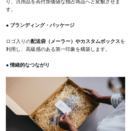
り、汎用品を高付加価値な独占商品へと変貌させま
す。
●
ブランディング・パッケージ
ロゴ入りの
配送袋（メーラー）やカスタムボックス
を
利用し、高級感のある第一印象を構築します。
●
情緒的なつながり