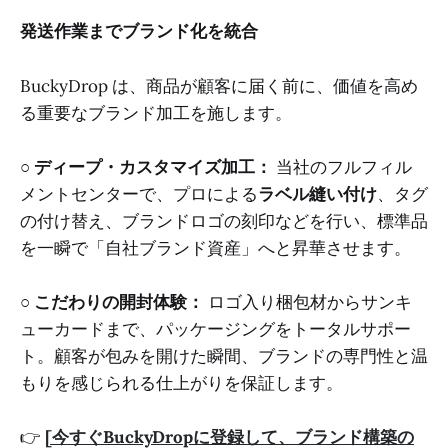
発送作業までブランド化を統合
BuckyDrop は、商品が顧客に届く前に、価値を高め
る重要なブランド加工を施します。
○
ディープ・カスタマイズ加工：
当社のフルフィル
メントセンターで、プロによる
ラベル縫い付け
、タグ
の付け替え、ブランドロゴの刻印などを行い、標準品
を一瞬で「自社ブランド資産」へと昇華させます。
○
こだわりの開封体験：
ロゴ入り梱包材からサンキ
ューカードまで、パッケージングをトータルサポー
ト。顧客が包みを開けた瞬間、ブランドの専門性と温
もりを感じられる仕上がりを保証します。
👉
[今すぐBuckyDropに登録して、ブランド構築の