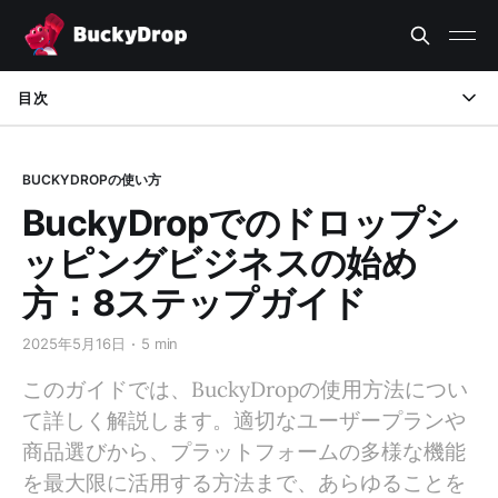
目次
1. BuckyDropとは？
BUCKYDROPの使い方
2. 商品選択
BuckyDropでのドロップシ
3. 税関および税金
ッピングビジネスの始め
4. 送料と配達
方：8ステップガイド
5. パッケージングとブランディング
2025年5月16日
5 min
6. カスタマーサポートと代理店
このガイドでは、BuckyDropの使用方法につい
て詳しく解説します。適切なユーザープランや
7. BuckyDropのユーザープランを選ぶには？
商品選びから、プラットフォームの多様な機能
8. 他のプラットフォームと比較してBuckyDropの利点は何で
を最大限に活用する方法まで、あらゆることを