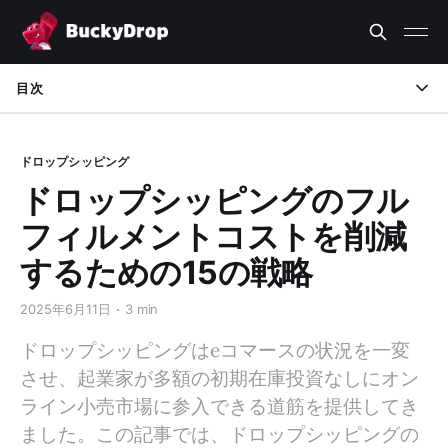
目次
費用対効果の高いサプライヤーを選ぶ
ドロップシッピング
物流ソリューションを最適化する
ドロップシッピングのフル
まとめ買い
フィルメントコストを削減
梱包コストを削減する
するための15の戦略
地理的優位性を活用する
2025年6月11日
3 min
注文処理効率を向上させる
ドロップシッピングはeコマースの状況を一変
させ、起業家が多額の初期在庫投資なしにオン
長期的な関係を築く
ライン小売市場に参入できる道筋を提供してき
返品率を減らす
ました。この記事では、ドロップシッピングの