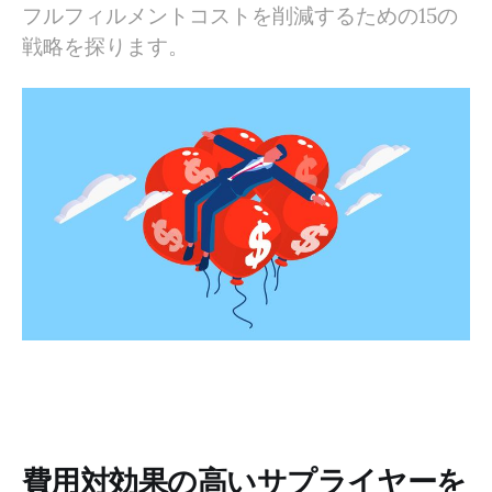
フルフィルメントコストを削減するための15の
インテリジェントな価格設定戦略を採用する
戦略を探ります。
発送を統合する
ドロップシッピング管理ソフトウェアを使用する
コストを監視および分析する
製品価格を上げる
配送料が低い製品を選択する
顧客のセルフサービスを奨励する
登録割引
さらに詳しく
費用対効果の高いサプライヤーを