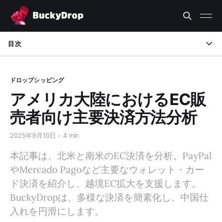
目次
北米
ドロップシッピング
南米
アメリカ大陸におけるEC販
BuckyDropを活用して、アメリカ大陸の多様な決済方法をカ
売者向け主要決済方法分析
バー
2025年9月10日
4 min
本記事は、北米と南米のEC決済を分析。PayPal
やMercado Pagoなど主要なウォレット・カー
ド決済を紹介し、越境EC拡大を支援します。
BuckyDropは、多様な決済を簡素化し、中国仕
入れを円滑にします。