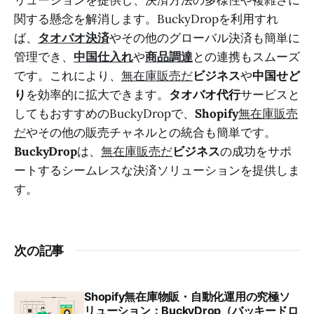
関する懸念を解消します。BuckyDropを利用すれ
ば、
タオバオ決済
やその他のグローバル決済も簡単に
管理でき、
中国仕入れ
や
商品調達
との連携もスムーズ
です。これにより、
無在庫販売だ
ビジネス
や
中国せど
り
を効率的に拡大できます。
タオバオ代行
サービスと
してもおすすめのBuckyDropで、
Shopify
無在庫販売
だ
やその他の販売チャネルとの統合も簡単です。
BuckyDrop
は、
無在庫販売だ
ビジネス
の成功をサポ
ートするシームレスな決済ソリューションを提供しま
す。
次の記事
Shopify無在庫物販・自動化運用の究極ソ
リューション：BuckyDrop（バッキードロ